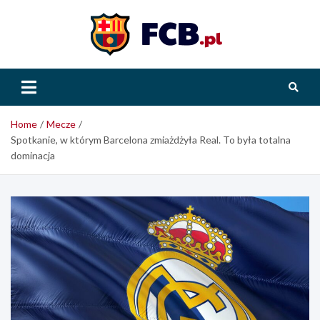
Skip
to
content
FCB.pl
Home
Mecze
Spotkanie, w którym Barcelona zmiażdżyła Real. To była totalna
dominacja