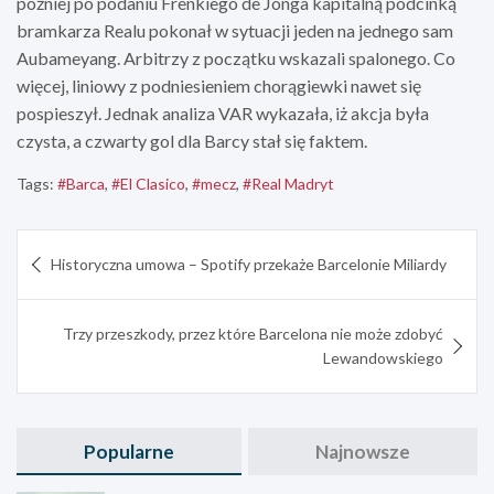
później po podaniu Frenkiego de Jonga kapitalną podcinką
bramkarza Realu pokonał w sytuacji jeden na jednego sam
Aubameyang. Arbitrzy z początku wskazali spalonego. Co
więcej, liniowy z podniesieniem chorągiewki nawet się
pospieszył. Jednak analiza VAR wykazała, iż akcja była
czysta, a czwarty gol dla Barcy stał się faktem.
Tags:
#Barca
,
#El Clasico
,
#mecz
,
#Real Madryt
Nawigacja
Historyczna umowa – Spotify przekaże Barcelonie Miliardy
wpisu
Trzy przeszkody, przez które Barcelona nie może zdobyć
Lewandowskiego
Popularne
Najnowsze