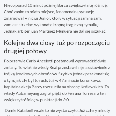
Nieco ponad 10 minut później Barca zwiększyła tę różnicę.
Choć zanim to miało miejsce, fenomenalną sytuację
zmarnował Vinicius Junior, który w sytuacji sam na sam,
zamiast strzelać, wykonał okropną tragiczną symulkę.
Jednak arbiter juan Martinez Munuera nie dał się oszukać.
Kolejne dwa ciosy tuż po rozpoczęciu
drugiej połowy
Po przerwie Carlo Ancelotti postanowił wprowadzić dwie
zmiany. To właśnie wtedy Real przestawił się na ustawienie z
trójką środkowych obrońców. Szybko jednak przekonał się
o tym, jak zły był to ruch. Już w 47. minucie koronkowa,
kapitalna akcja Barcy rozrzuciła na obronę Królewskich. To
wtedy Aubameyang zagrał piętą do Ferrana Torresa, a ten
zwiększył różnicę w punktacji do 3:0.
Dumie Katalonii wcale to nie wystarczyło. Już cztery minuty