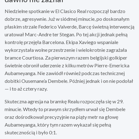
Niedzielne spotkanie w El Clasico Real rozpoczął bardzo
dobrze, agresywnie. Już w siódmej minucie, po doskonałym
płaskim strzale Federico Valverde, Barcę świetną interwencją
uratował Marc-Andre ter Stegan. Po tej akcji jednak pełną
kontrolę przejęła Barcelona. Ekipa Xaviego wspaniale
wykorzystała wolne przestrzenie i wielokrotnie zagrażała
bramce Courtiosa. Za pierwszym razem belgijski golkiper
świetnie obronił uderzenie z kilku metrów Pierre-Emericka
Aubameyanga. Nie zawiódł również podczas technicznej
dobitki Ousemane’a Dembele. Później jednak i on nie podołał
— i to aż cztery razy.
Skuteczna agresja na bramkę Realu rozpoczęła się w 29.
minucie. Wtedy to prawym skrzydłem urwał się Dembele
oraz dośrodkował precyzyjnie na piąty metr na głowę
Aubameyanga, który tym razem wykazał się pełną
skutecznością i było 0:1.