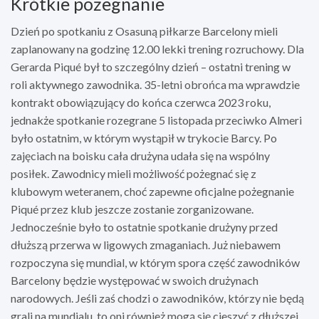
Krótkie pożegnanie
Dzień po spotkaniu z Osasuną piłkarze Barcelony mieli
zaplanowany na godzinę 12.00 lekki trening rozruchowy. Dla
Gerarda Piqué był to szczególny dzień – ostatni trening w
roli aktywnego zawodnika. 35-letni obrońca ma wprawdzie
kontrakt obowiązujący do końca czerwca 2023 roku,
jednakże spotkanie rozegrane 5 listopada przeciwko Almeri
było ostatnim, w którym wystąpił w trykocie Barcy. Po
zajęciach na boisku cała drużyna udała się na wspólny
posiłek. Zawodnicy mieli możliwość pożegnać się z
klubowym weteranem, choć zapewne oficjalne pożegnanie
Piqué przez klub jeszcze zostanie zorganizowane.
Jednocześnie było to ostatnie spotkanie drużyny przed
dłuższą przerwa w ligowych zmaganiach. Już niebawem
rozpoczyna się mundial, w którym spora część zawodników
Barcelony będzie występować w swoich drużynach
narodowych. Jeśli zaś chodzi o zawodników, którzy nie będą
grali na mundialu, to oni również mogą się cieszyć z dłuższej