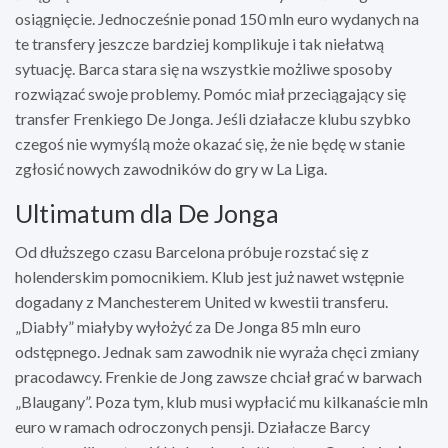
osiągnięcie. Jednocześnie ponad 150 mln euro wydanych na
te transfery jeszcze bardziej komplikuje i tak niełatwą
sytuację. Barca stara się na wszystkie możliwe sposoby
rozwiązać swoje problemy. Pomóc miał przeciągający się
transfer Frenkiego De Jonga. Jeśli działacze klubu szybko
czegoś nie wymyślą może okazać się, że nie będę w stanie
zgłosić nowych zawodników do gry w La Liga.
Ultimatum dla De Jonga
Od dłuższego czasu Barcelona próbuje rozstać się z
holenderskim pomocnikiem. Klub jest już nawet wstępnie
dogadany z Manchesterem United w kwestii transferu.
„Diabły” miałyby wyłożyć za De Jonga 85 mln euro
odstępnego. Jednak sam zawodnik nie wyraża chęci zmiany
pracodawcy. Frenkie de Jong zawsze chciał grać w barwach
„Blaugany”. Poza tym, klub musi wypłacić mu kilkanaście mln
euro w ramach odroczonych pensji. Działacze Barcy