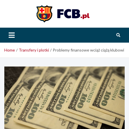
Skip
to
content
FCB.pl
Home
Transfery i plotki
Problemy finansowe wciąż ciążą klubowi