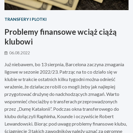
TRANSFERY I PLOTKI
Problemy finansowe wciąż ciążą
klubowi
06.08.2022
Już niebawem, bo 13 sierpnia, Barcelona zaczyna zmagania
ligowe w sezonie 2022/23. Patrząc na to co działo się w
klubie w trakcie ostatnich kilku tygodni można odnieść
wrażenie, że działacze robili co mogli żeby jak najlepiej
przygotować drużynę do nadchodzących zmagań. Warto
wspomnieć chociażby o transferach przeprowadzonych
przez „Dumę Katalonii”. Podczas okna transferowego do
klubu dołączyli Raphinha, Kounde i oczywiście Robert
Lewandowski. Biorąc pod uwagę problemy finansowe klubu,
ściągnięcie 3 takich zawodników należy uznać za ogromne