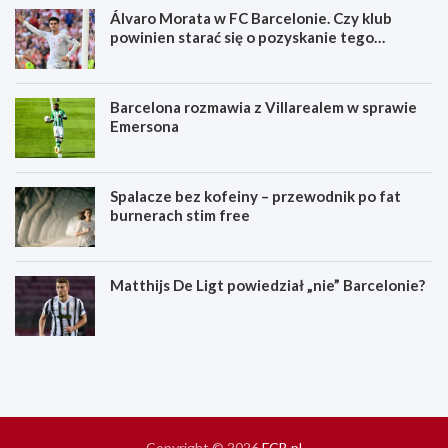
Álvaro Morata w FC Barcelonie. Czy klub
powinien starać się o pozyskanie tego
zawodnika?
Barcelona rozmawia z Villarealem w sprawie
Emersona
Spalacze bez kofeiny – przewodnik po fat
burnerach stim free
Matthijs De Ligt powiedział „nie” Barcelonie?
S
K
p
i
a
e
l
d
a
y
c
g
z
r
Copyright © 2026
FCB.pl