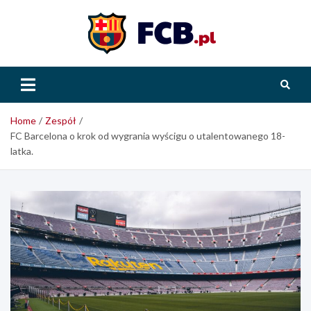
Skip
to
content
FCB.pl
Home
Zespół
FC Barcelona o krok od wygrania wyścigu o utalentowanego 18-
latka.