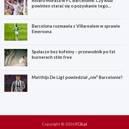
Álvaro Morata w FC Barcelonie. Czy klub
powinien starać się o pozyskanie tego
zawodnika?
Barcelona rozmawia z Villarealem w sprawie
Emersona
Spalacze bez kofeiny – przewodnik po fat
burnerach stim free
Matthijs De Ligt powiedział „nie” Barcelonie?
S
K
p
i
a
e
l
d
a
y
c
g
z
r
Copyright © 2026
FCB.pl