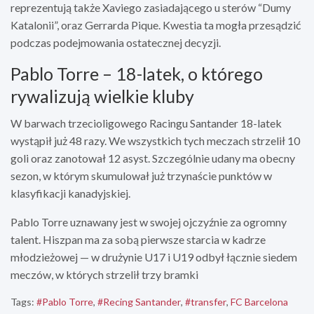
reprezentują także Xaviego zasiadającego u sterów “Dumy
Katalonii”, oraz Gerrarda Pique. Kwestia ta mogła przesądzić
podczas podejmowania ostatecznej decyzji.
Pablo Torre – 18-latek, o którego
rywalizują wielkie kluby
W barwach trzecioligowego Racingu Santander 18-latek
wystąpił już 48 razy. We wszystkich tych meczach strzelił 10
goli oraz zanotował 12 asyst. Szczególnie udany ma obecny
sezon, w którym skumulował już trzynaście punktów w
klasyfikacji kanadyjskiej.
Pablo Torre uznawany jest w swojej ojczyźnie za ogromny
talent. Hiszpan ma za sobą pierwsze starcia w kadrze
młodzieżowej — w drużynie U17 i U19 odbył łącznie siedem
meczów, w których strzelił trzy bramki
Tags:
#Pablo Torre
,
#Recing Santander
,
#transfer
,
FC Barcelona