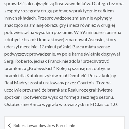
sprawdzić jak największą ilość zawodników. Dlatego też oba
zespoły rozegrały drugą połowę w praktycznie całkiem
innych składach. Przeprowadzone zmiany nie wpłynęły
znacząco na zmianę obrazu gry i mecz również w drugiej
połowie stał na wysokim poziomie. W 59. minucie szanse na
zdobycie bramki kontaktowej zmarnował Asensio, który
uderzył niecelnie. 13 minut później Barca miała szanse
podwyższyć prowadzenie. W pole karne świetnie dogrywał
Sergi Roberto, jednak Franck nie zdołał przechytrzyć
bramkarza „Królewskich”. Kolejną szansę na zdobycie
bramki dla Katalończyków miał Dembélé. Po raz kolejny
Real Madryt został uratowany przez Courtois. Trzeba
uczciwie przyznać, że bramkarz Realu rozegrał świetne
spotkani i potwierdza wysoką formę z zeszłego sezonu.
Ostatecznie Barca wygrała w towarzyskim El Clasico 1:0.
Nawigacja
Robert Lewandowski w Barcelonie