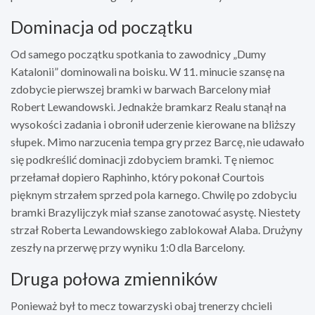
Dominacja od początku
Od samego początku spotkania to zawodnicy „Dumy
Katalonii” dominowali na boisku. W 11. minucie szansę na
zdobycie pierwszej bramki w barwach Barcelony miał
Robert Lewandowski. Jednakże bramkarz Realu stanął na
wysokości zadania i obronił uderzenie kierowane na bliższy
słupek. Mimo narzucenia tempa gry przez Barcę, nie udawało
się podkreślić dominacji zdobyciem bramki. Tę niemoc
przełamał dopiero Raphinho, który pokonał Courtois
pięknym strzałem sprzed pola karnego. Chwilę po zdobyciu
bramki Brazylijczyk miał szanse zanotować asystę. Niestety
strzał Roberta Lewandowskiego zablokował Alaba. Drużyny
zeszły na przerwę przy wyniku 1:0 dla Barcelony.
Druga połowa zmienników
Ponieważ był to mecz towarzyski obaj trenerzy chcieli