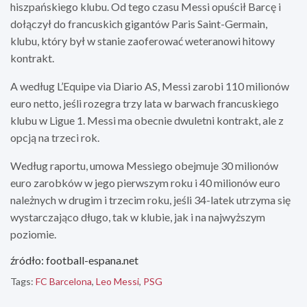
hiszpańskiego klubu. Od tego czasu Messi opuścił Barcę i
dołączył do francuskich gigantów Paris Saint-Germain,
klubu, który był w stanie zaoferować weteranowi hitowy
kontrakt.
A według L’Equipe via Diario AS, Messi zarobi 110 milionów
euro netto, jeśli rozegra trzy lata w barwach francuskiego
klubu w Ligue 1. Messi ma obecnie dwuletni kontrakt, ale z
opcją na trzeci rok.
Według raportu, umowa Messiego obejmuje 30 milionów
euro zarobków w jego pierwszym roku i 40 milionów euro
należnych w drugim i trzecim roku, jeśli 34-latek utrzyma się
wystarczająco długo, tak w klubie, jak i na najwyższym
poziomie.
źródło: football-espana.net
Tags:
FC Barcelona
,
Leo Messi
,
PSG