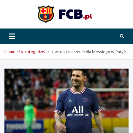
Skip
to
content
FCB.pl
Home
Uncategorized
Kontrakt marzenie dla Messiego w Paryżu