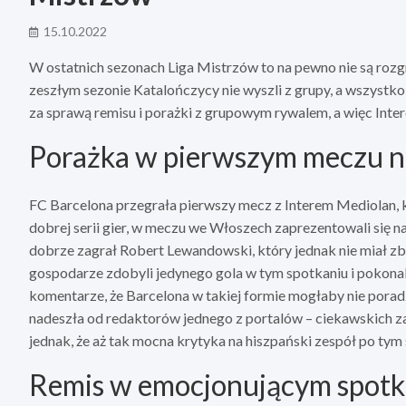
15.10.2022
W ostatnich sezonach Liga Mistrzów to na pewno nie są rozg
zeszłym sezonie Katalończycy nie wyszli z grupy, a wszystk
za sprawą remisu i porażki z grupowym rywalem, a więc Inte
Porażka w pierwszym meczu na
FC Barcelona przegrała pierwszy mecz z Interem Mediolan,
dobrej serii gier, w meczu we Włoszech zaprezentowali się n
dobrze zagrał Robert Lewandowski, który jednak nie miał z
gospodarze zdobyli jedynego gola w tym spotkaniu i pokonali
komentarze, że Barcelona w takiej formie mogłaby nie pora
nadeszła od redaktorów jednego z portalów – ciekawskich 
jednak, że aż tak mocna krytyka na hiszpański zespół po tym 
Remis w emocjonującym spot