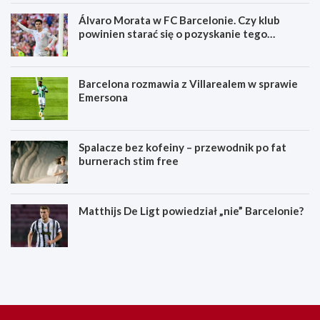
Álvaro Morata w FC Barcelonie. Czy klub
powinien starać się o pozyskanie tego
zawodnika?
Barcelona rozmawia z Villarealem w sprawie
Emersona
Spalacze bez kofeiny – przewodnik po fat
burnerach stim free
Matthijs De Ligt powiedział „nie” Barcelonie?
S
K
p
i
a
e
l
d
a
y
c
g