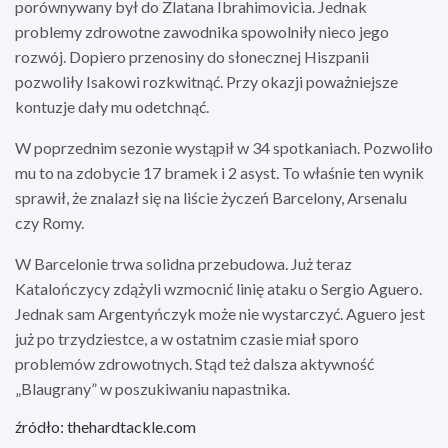
porównywany był do Zlatana Ibrahimovicia. Jednak
problemy zdrowotne zawodnika spowolniły nieco jego
rozwój. Dopiero przenosiny do słonecznej Hiszpanii
pozwoliły Isakowi rozkwitnąć. Przy okazji poważniejsze
kontuzje dały mu odetchnąć.
W poprzednim sezonie wystąpił w 34 spotkaniach. Pozwoliło
mu to na zdobycie 17 bramek i 2 asyst. To właśnie ten wynik
sprawił, że znalazł się na liście życzeń Barcelony, Arsenalu
czy Romy.
W Barcelonie trwa solidna przebudowa. Już teraz
Katalończycy zdążyli wzmocnić linię ataku o Sergio Aguero.
Jednak sam Argentyńczyk może nie wystarczyć. Aguero jest
już po trzydziestce, a w ostatnim czasie miał sporo
problemów zdrowotnych. Stąd też dalsza aktywność
„Blaugrany” w poszukiwaniu napastnika.
źródło: thehardtackle.com