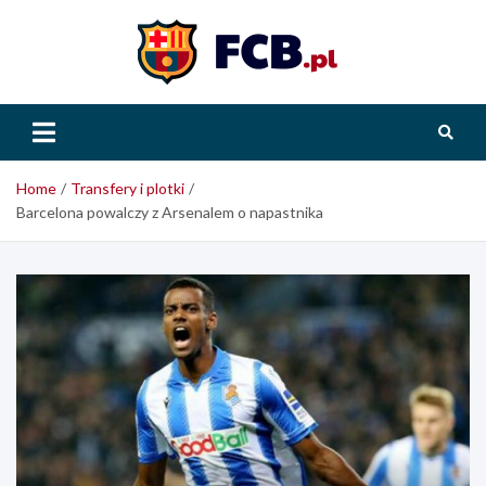
Skip
to
content
FCB.pl
Home
Transfery i plotki
Barcelona powalczy z Arsenalem o napastnika