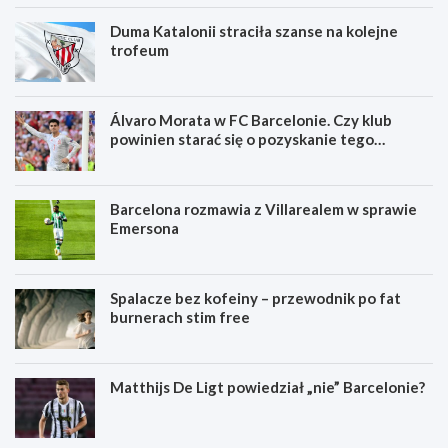
Duma Katalonii straciła szanse na kolejne
trofeum
Álvaro Morata w FC Barcelonie. Czy klub
powinien starać się o pozyskanie tego
zawodnika?
Barcelona rozmawia z Villarealem w sprawie
Emersona
Spalacze bez kofeiny – przewodnik po fat
burnerach stim free
Matthijs De Ligt powiedział „nie” Barcelonie?
S
K