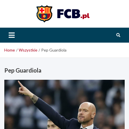
Skip
to
content
FCB.pl
Home
Wszystkie
Pep Guardiola
Pep Guardiola