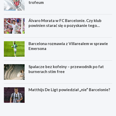
trofeum
Álvaro Morata w FC Barcelonie. Czy klub
powinien starać się o pozyskanie tego
zawodnika?
Barcelona rozmawia z Villarealem w sprawie
Emersona
Spalacze bez kofeiny – przewodnik po fat
burnerach stim free
Matthijs De Ligt powiedział „nie” Barcelonie?
S
K
p
i
a
e