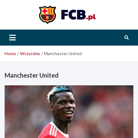
Skip
to
content
FCB.pl
Home
Wszystkie
Manchester United
Manchester United