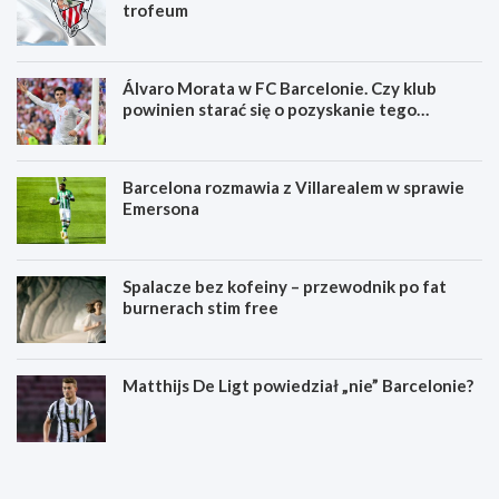
trofeum
Álvaro Morata w FC Barcelonie. Czy klub
powinien starać się o pozyskanie tego
zawodnika?
Barcelona rozmawia z Villarealem w sprawie
Emersona
Spalacze bez kofeiny – przewodnik po fat
burnerach stim free
Matthijs De Ligt powiedział „nie” Barcelonie?
S
K
p
i
a
e