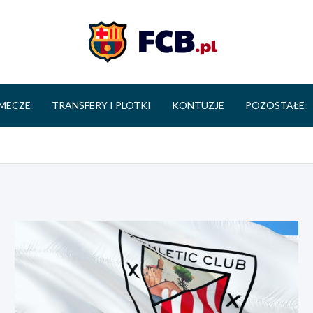
FCB.pl
MECZE
TRANSFERY I PLOTKI
KONTUZJE
POZOSTAŁE