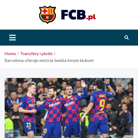
Skip
to
content
FCB.pl
Home
Transfery i plotki
Barcelona oferuje mistrza świata innym klubom