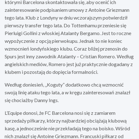
którymi Barcelona skontaktowała się, aby ocenić ich
zainteresowanie podpisaniem umowy z Antoine Griezmann
tego lata. Klub z Londyny w dniu wczorajszym potwierdził
pierwszy transfer tego lata. Do Tottenhamu przeniesie się
Pierluigi Gollini z włoskiej Atalanty Bergamo. Jest to roczne
wypożyczenie z opcją pierwokupu. Jednak to nie koniec
wzmocnień londyńskiego klubu. Coraz bliżej przenosin do
Spurs jest inny zawodnik Atalanty – Cristian Romero. Według
angielskich mediów, Romero jest już praktycznie dogadany z
klubem i pozostają do dopięcia formalności.
Według doniesień, „Koguty” dodatkowo chcą wzmocnić
swoją linię ataku tego lata, a w kręgu zainteresowań znalazł
się chociażby Danny Ings.
L’Equipe donosi, że FC Barcelona nosi się z zamiarem
sprzedaży piłkarzy, którzy najbardziej obciążają klubową
kasę, a jednocześnie nie przekładają tego na boisko. Wśród
nich znalazł się Antoine Griezmann. Francuski piłkarz od