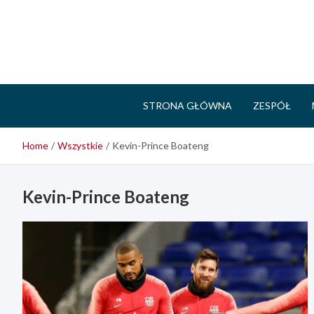
Skip
to
content
STRONA GŁÓWNA
ZESPÓŁ
Home
Wszystkie
Kevin-Prince Boateng
Kevin-Prince Boateng